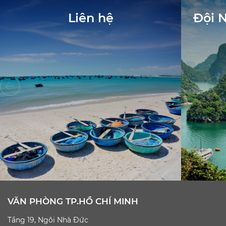
Liên hệ
Đội 
VĂN PHÒNG TP.HỒ CHÍ MINH
Tầng 19, Ngôi Nhà Đức