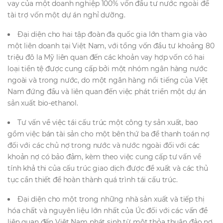
vay của một doanh nghiệp 100% vốn đầu tư nước ngoài để
tài trợ vốn một dự án nghỉ dưỡng.
Đại diện cho hai tập đoàn đa quốc gia lớn tham gia vào
một liên doanh tại Việt Nam, với tổng vốn đầu tư khoảng 80
triệu đô la Mỹ liên quan đến các khoản vay hợp vốn có hai
loại tiền tệ được cung cấp bởi một nhóm ngân hàng nước
ngoài và trong nước, do một ngân hàng nổi tiếng của Việt
Nam đứng đầu và liên quan đến việc phát triển một dự án
sản xuất bio-ethanol.
Tư vấn về việc tái cấu trúc một công ty sản xuất, bao
gồm việc bán tài sản cho một bên thứ ba để thanh toán nợ
đối với các chủ nợ trong nước và nước ngoài đối với các
khoản nợ có bảo đảm, kèm theo việc cung cấp tư vấn về
tính khả thi của cấu trúc giao dịch được đề xuất và các thủ
tục cần thiết để hoàn thành quá trình tái cấu trúc.
Đại diện cho một trong những nhà sản xuất và tiếp thị
hóa chất và nguyên liệu lớn nhất của Úc đối với các vấn đề
liên quan đến Việt Nam phát sinh từ một thỏa thuận đảo nợ.