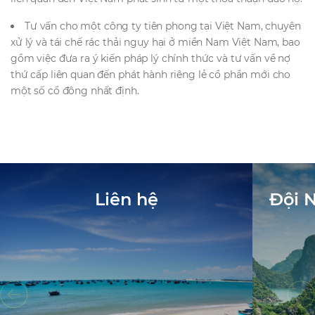
Tư vấn cho một công ty tiên phong tại Việt Nam, chuyên
xử lý và tái chế rác thải nguy hại ở miền Nam Việt Nam, bao
gồm việc đưa ra ý kiến pháp lý chính thức và tư vấn về nợ
thứ cấp liên quan đến phát hành riêng lẻ cổ phần mới cho
một số cổ đông nhất định.
Liên hệ
Đội 