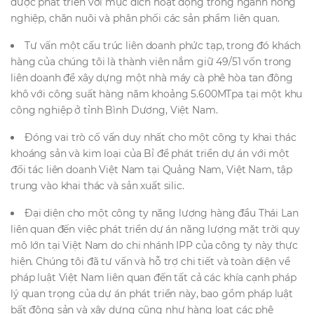
được phát triển với mục đích hoạt động trong ngành nông
nghiệp, chăn nuôi và phân phối các sản phẩm liên quan.
Tư vấn một cấu trúc liên doanh phức tạp, trong đó khách
hàng của chúng tôi là thành viên nắm giữ 49/51 vốn trong
liên doanh để xây dựng một nhà máy cà phê hòa tan đông
khô với công suất hàng năm khoảng 5.600MTpa tại một khu
công nghiệp ở tỉnh Bình Dương, Việt Nam.
Đóng vai trò cố vấn duy nhất cho một công ty khai thác
khoáng sản và kim loại của Bỉ để phát triển dự án với một
đối tác liên doanh Việt Nam tại Quảng Nam, Việt Nam, tập
trung vào khai thác và sản xuất silic.
Đại diện cho một công ty năng lượng hàng đầu Thái Lan
liên quan đến việc phát triển dự án năng lượng mặt trời quy
mô lớn tại Việt Nam do chi nhánh IPP của công ty này thực
hiện. Chúng tôi đã tư vấn và hỗ trợ chi tiết và toàn diện về
pháp luật Việt Nam liên quan đến tất cả các khía cạnh pháp
lý quan trọng của dự án phát triển này, bao gồm pháp luật
bất động sản và xây dựng cũng như hàng loạt các phê