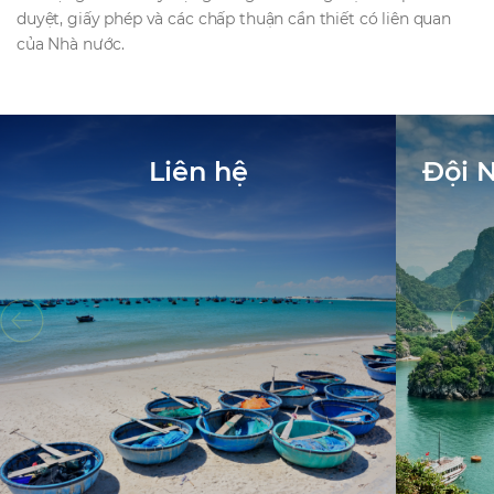
duyệt, giấy phép và các chấp thuận cần thiết có liên quan
của Nhà nước.
Liên hệ
Đội 