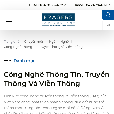
HCMC:+84 28 3824 2733
Hanoi: +84 24 3946 1203
VI
Trang chủ
Chuyên môn
Ngành Nghề
Công Nghệ Thông Tin, Truyền Thông Và Viễn Thông
Danh mục
Công Nghệ Thông Tin, Truyền
Thông Và Viễn Thông
Lĩnh vực công nghệ, truyền thông và viễn thông (
TMT
) của
Việt Nam đang phát triển nhanh chóng, đưa đất nước trở
thành một trung tâm công nghệ mới nổi ở Đông Nam Á
nhờ dân số có kiến thức về công nghệ ngày càng tăng, tỷ lệ