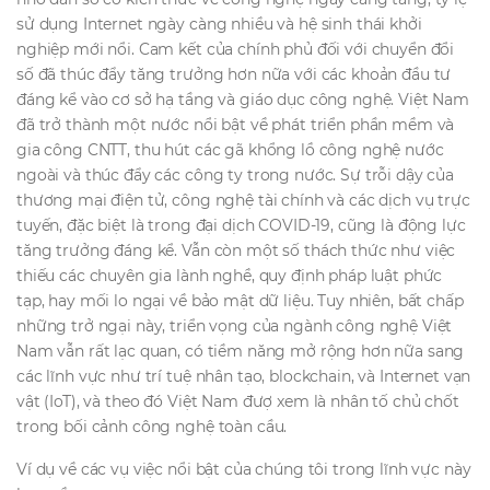
sử dụng Internet ngày càng nhiều và hệ sinh thái khởi
nghiệp mới nổi. Cam kết của chính phủ đối với chuyển đổi
số đã thúc đẩy tăng trưởng hơn nữa với các khoản đầu tư
đáng kể vào cơ sở hạ tầng và giáo dục công nghệ. Việt Nam
đã trở thành một nước nổi bật về phát triển phần mềm và
gia công CNTT, thu hút các gã khổng lồ công nghệ nước
ngoài và thúc đẩy các công ty trong nước. Sự trỗi dậy của
thương mại điện tử, công nghệ tài chính và các dịch vụ trực
tuyến, đặc biệt là trong đại dịch COVID-19, cũng là động lực
tăng trưởng đáng kể. Vẫn còn một số thách thức như việc
thiếu các chuyên gia lành nghề, quy định pháp luật phức
tạp, hay mối lo ngại về bảo mật dữ liệu. Tuy nhiên, bất chấp
những trở ngại này, triển vọng của ngành công nghệ Việt
Nam vẫn rất lạc quan, có tiềm năng mở rộng hơn nữa sang
các lĩnh vực như trí tuệ nhân tạo, blockchain, và Internet vạn
vật (IoT), và theo đó Việt Nam đượ xem là nhân tố chủ chốt
trong bối cảnh công nghệ toàn cầu.
Ví dụ về các vụ việc nổi bật của chúng tôi trong lĩnh vực này