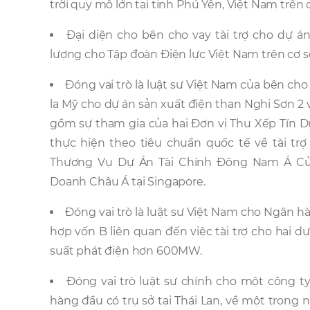
trời quy mô lớn tại tỉnh Phú Yên, Việt Nam trên c
Đại diện cho bên cho vay tài trợ cho dự 
lượng cho Tập đoàn Điện lực Việt Nam trên cơ sở
Đóng vai trò là luật sư Việt Nam của bên cho v
la Mỹ cho dự án sản xuất điện than Nghi Sơn 2
gồm sự tham gia của hai Đơn vị Thu Xếp Tín D
thực hiện theo tiêu chuẩn quốc tế về tài trợ
Thương Vụ Dự Án Tài Chính Đông Nam Á Của 
Doanh Châu Á tại Singapore.
Đóng vai trò là luật sư Việt Nam cho Ngân h
hợp vốn B liên quan đến việc tài trợ cho hai 
suất phát điện hơn 600MW.
Đóng vai trò luật sư chính cho một công ty
hàng đầu có trụ sở tại Thái Lan, về một trong