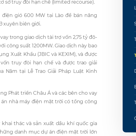
ơ sở truy đòi hạn chế (limited recourse).
án điện gió 600 MW tại Lào để bán năng
 xuyên biên giới.
ay trong giao dịch tài trợ vốn 2,75 tỷ đô-
 với công suất 1200MW. Giao dịch này bao
ụng Xuất Khẩu (JBIC và KEXIM), và được
 vốn truy đòi hạn chế và được trao giải
Năm tại Lễ Trao Giải Pháp Luật Kinh
àng Phát triển Châu Á và các bên cho vay
dự án nhà máy điện mặt trời có tổng công
 khai thác và sản xuất dầu khí quốc gia
 những danh mục dự án điện mặt trời lớn