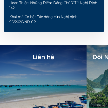
Hoàn Thiện: Những Điểm Đáng Chú Ý Từ Nghị Định
142
Khai mở Cơ hội: Tác động của Nghị định
96/2026/NĐ-CP
Liên hệ
Đội 