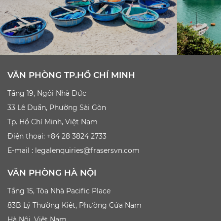
VĂN PHÒNG TP.HỒ CHÍ MINH
Tầng 19, Ngôi Nhà Đức
33 Lê Duẩn, Phường Sài Gòn
Tp. Hồ Chí Minh, Việt Nam
Điện thoại: +84 28 3824 2733
E-mail :
legalenquiries@frasersvn.com
VĂN PHÒNG HÀ NỘI
Tầng 15, Tòa Nhà Pacific Place
83B Lý Thường Kiệt, Phường Cửa Nam
Hà Nội, Việt Nam