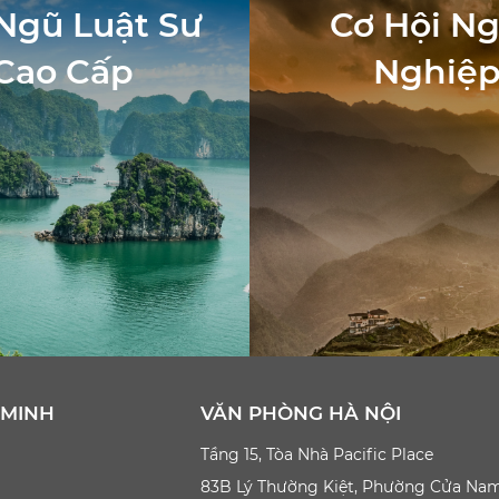
Ngũ Luật Sư
Cơ Hội N
Cao Cấp
Nghiệ
 MINH
VĂN PHÒNG HÀ NỘI
Tầng 15, Tòa Nhà Pacific Place
83B Lý Thường Kiệt, Phường Cửa Na