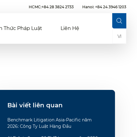
HCMC:+84 28 3824 2733
Hanoi: +84 24 3946 1203
n Thức Pháp Luật
Liên Hệ
VI
Bài viết liên quan
Benchmark Litigation Asia-Pacific năm
2026: Công Ty Luật Hàng Đầu