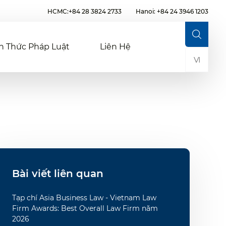
HCMC:+84 28 3824 2733
Hanoi: +84 24 3946 1203
n Thức Pháp Luật
Liên Hệ
VI
Bài viết liên quan
Tạp chí Asia Business Law - Vietnam Law
Firm Awards: Best Overall Law Firm năm
2026