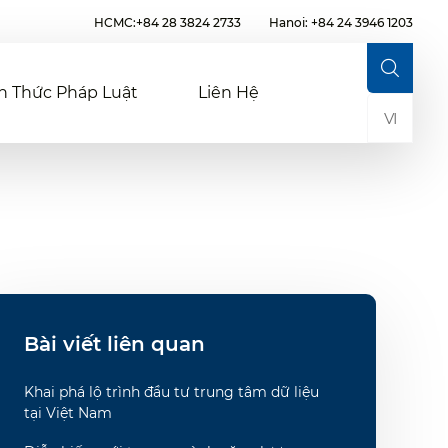
HCMC:+84 28 3824 2733
Hanoi: +84 24 3946 1203
n Thức Pháp Luật
Liên Hệ
VI
Bài viết liên quan
Khai phá lộ trình đầu tư trung tâm dữ liệu
tại Việt Nam