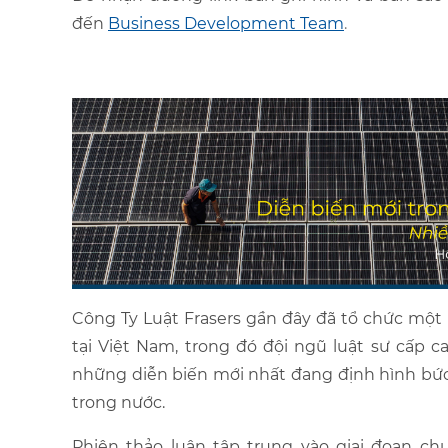
đến
Business Development Team
.
Công Ty Luật Frasers gần đây đã tổ chức một
tại Việt Nam, trong đó đội ngũ luật sư cấp c
những diễn biến mới nhất đang định hình bức 
trong nước.
Phiên thảo luận tập trung vào giai đoạn ch