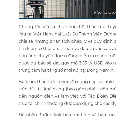
Chúng tôi vừa tổ chức buổi hội thảo trực tuy
liệu tại Việt Nam, hai Luật Sư Thành Viên Dư
chia sẻ những phân tích pháp lý và quy định
tìm kiếm cơ hội phát triển và đầu tư vào các d
bối cảnh chuyển đổi số đang diễn ra mạnh mẽ, 
được dự báo sẽ đạt quy mô 3,53 tỷ USD vào n
trung tâm hạ tầng số mới nổi tại Đông Nam Á.
Buổi hội thảo trực tuyến đã cung cấp cái nhìn 
trúc đầu tư khả dụng (bao gồm phát triển mới
đến nguồn điện và làm việc với Tập Đoàn Đi
trúc tài chính thường được áp dụng cho các dự
Để nhận đường link bản ghi hình và bản sao tà