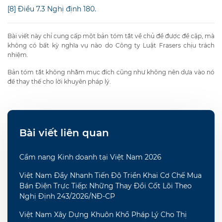
[8]
Điều 7.3 Nghị định 180.
Bài viết này chỉ cung cấp một bản tóm tắt về chủ đề được đề cập, mà
không có bất kỳ nghĩa vụ nào do Công ty Luật Frasers chịu trách
nhiệm.
Bản tóm tắt không nhằm mục đích cũng như không nên dựa vào nó
để thay thế cho lời khuyên pháp lý.
Bài viết liên quan
Cẩm nang Kinh doanh tại Việt Nam 2026
Việt Nam Đẩy Nhanh Tiến Độ Triển Khai Cơ Chế Mua
Bán Điện Trực Tiếp: Những Thay Đổi Cốt Lõi Theo
Nghị Định 243/2026/NĐ-CP
Việt Nam Xây Dựng Khuôn Khổ Pháp Lý Cho Thị