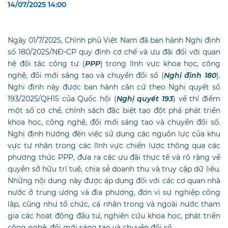
14/07/2025 14:00
Ngày 01/7/2025, Chính phủ Việt Nam đã ban hành Nghị định
số 180/2025/NĐ-CP quy định cơ chế và ưu đãi đối với quan
hệ đối tác công tư (
PPP
) trong lĩnh vực khoa học, công
nghệ, đổi mới sáng tạo và chuyển đổi số (
Nghị định 180
).
Nghị định này được ban hành căn cứ theo Nghị quyết số
193/2025/QH15 của Quốc hội (
Nghị
quyết 193
) về thí điểm
một số cơ chế, chính sách đặc biệt tạo đột phá phát triển
khoa học, công nghệ, đổi mới sáng tạo và chuyển đổi số.
Nghị định hướng đến việc sử dụng các nguồn lực của khu
vực tư nhân trong các lĩnh vực chiến lược thông qua các
phương thức PPP, đưa ra các ưu đãi thực tế và rõ ràng về
quyền sở hữu trí tuệ, chia sẻ doanh thu và truy cập dữ liệu.
Những nội dung này được áp dụng đối với các cơ quan nhà
nước ở trung ương và địa phương, đơn vị sự nghiệp công
lập, cũng như tổ chức, cá nhân trong và ngoài nước tham
gia các hoạt động đầu tư, nghiên cứu khoa học, phát triển
công nghệ, đổi mới sáng tạo và chuyển đổi số.